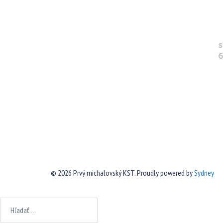
s
6
© 2026 Prvý michalovský KST. Proudly powered by
Sydney
Hľadať: