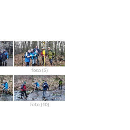
foto (5)
foto (10)