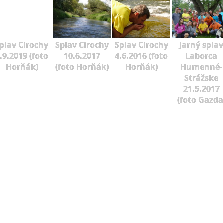
plav Cirochy
Splav Cirochy
Splav Cirochy
Jarný splav
.9.2019 (foto
10.6.2017
4.6.2016 (foto
Laborca
Horňák)
(foto Horňák)
Horňák)
Humenné-
Strážske
21.5.2017
(foto Gazda