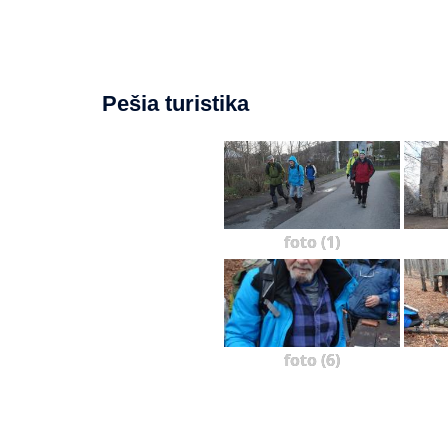
Pešia turistika
foto (1)
foto (6)