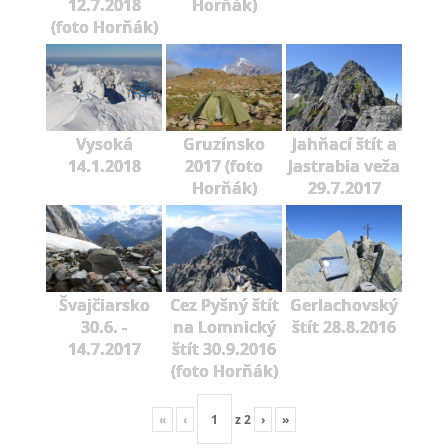
12.7.2018
Horňák)
(foto Horňák)
Vysoká
Gruzínsko
Jahňací štít a
14.1.2018
2017 (foto
Jastrabia veža
Horňák)
29.7.2017
Švajčiarsko
Cez Pyšný štít
Gerlachovský
30.6. -
na Lomnický
štít 28.8.2016
14.7.2017
štít 30.9.2016
(foto Horňák)
«
‹
z
2
›
»