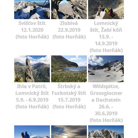
Svišťov štít
Zlobivá
Lomnický
12.1.2020
22.9.2019
štít, Žabí kôň
(foto Horňák)
(foto Horňák)
13.9. -
14.9.2019
(foto Horňák)
Ihla v Patrii,
Štrbský a
Wildspitze,
Lomnický štít
Furkotský štít
Grossglocner
5.9. - 6.9.2019
15.7.2019
a Dachstein
(foto Horňák)
(foto Horňák)
26.6. -
30.6.2019
(foto Horňák)