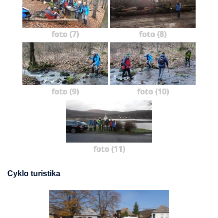
foto (7)
foto (8)
foto (9)
foto (10)
foto (11)
Cyklo turistika