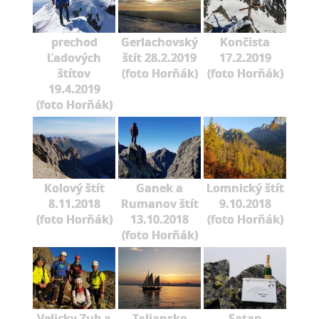
prechod
Gerlachovský
Končista
Ľadových
štít 28.2.2019
17.2.2019
štítov
(foto Horňák)
(foto Horňák)
19.4.2019
(foto Horňák)
Kolový štít
Ganek a
Lomnický štít
8.11.2018
Rumanov štít
9.10.2018
(foto Horňák)
13.10.2018
(foto Horňák)
(foto Horňák)
Velicky Zub a
Taliansko
Satan