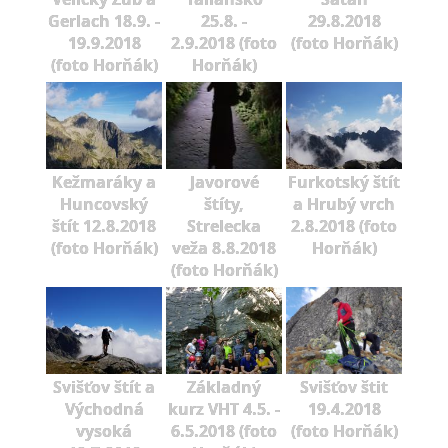
Gerlach 18.9. -
25.8. -
29.8.2018
19.9.2018
2.9.2018 (foto
(foto Horňák)
(foto Horňák)
Horňák)
Kežmaráky a
Javorové
Furkotský štít
Huncovský
štíty,
a Hrubý vrch
štít 12.8.2018
Strelecka
2.8.2018 (foto
(foto Horňák)
veža 8.8.2018
Horňák)
(foto Horňák)
Svišťov štít a
Základný
Svišťov štit
Východná
kurz VHT 4.5. -
19.4.2018
vysoká
6.5.2018 (foto
(foto Horňák)