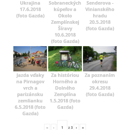
Ukrajina
Sobraneckých
Senderova -
17.6.2018
kúpeľov a
Vinianského
(foto Gazda)
Okolo
hradu
Zemplínskej
20.5.2018
Šíravy
(foto Gazda)
10.6.2018
(foto Gazda)
Jazda vďaky
Za históriou
Za poznaním
na Pirnagov
Horného a
okresu
vrch a
Dolného
29.4.2018
parizánsku
Zemplína
(foto Gazda)
zemlianku
1.5.2018 (foto
6.5.2018 (foto
Gazda)
Gazda)
«
‹
z
3
›
»