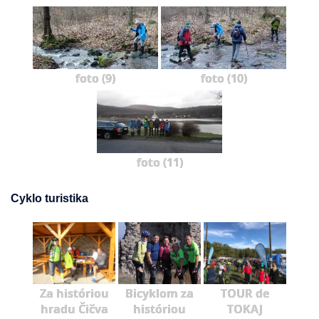
foto (9)
foto (10)
foto (11)
Cyklo turistika
Za históriou
Bicyklom za
TOUR de
hradu Čičva
históriou
TOKAJ