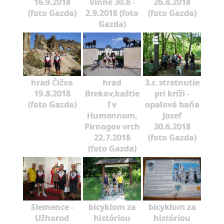
16.9.2018
Vinné 30.8 -
26.8.2018
(foto Gazda)
2.9.2018 (foto
(foto Gazda)
Gazda)
hrad Čičva
hrad
3.r. stretnutie
19.8.2018
Brekov,kaštie
pri kríži -
(foto Gazda)
ľ v
opalová baňa
Humennom,
Jozef
Pirnagov vrch
30.6.2018
22.7.2018
(foto Gazda)
(foto Gazda)
Slemence -
bicyklom za
bicyklom za
Užhorod
históriou
históriou