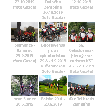
27.10.2019
Dolného
12.10.2019
(foto Gazda)
Zemplína
(foto Gazda)
20.10.2019
(foto Gazda)
Slemence -
Celoslovensk
66.
Užhorod
ý zraz
Celoslovensk
29.9.2019
cykloturistov-
ý letný zraz
(foto Gazda)
29.8.- 1.9.2019
turistov KST
Ružomberok
4.7. - 7.7.2019
(foto Gazda)
(foto Gazda)
hrad Slanec
Poľsko 20.6. -
40.r. Tri hrady
30.6.2019
23.6.2019
Zemplína