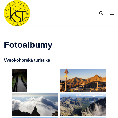
Preskočiť
na
obsah
Fotoalbumy
Vysokohorská turistika