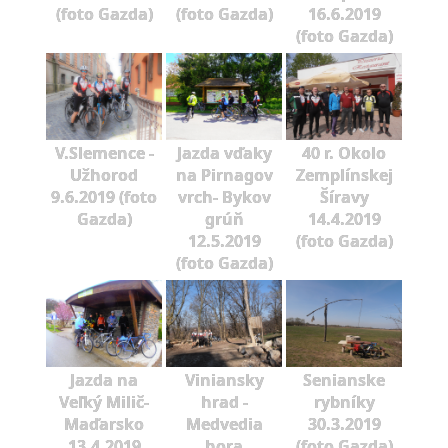
(foto Gazda)
(foto Gazda)
16.6.2019
(foto Gazda)
V.Slemence -
Jazda vďaky
40 r. Okolo
Užhorod
na Pirnagov
Zemplínskej
9.6.2019 (foto
vrch- Bykov
Šíravy
Gazda)
grúň
14.4.2019
12.5.2019
(foto Gazda)
(foto Gazda)
Jazda na
Viniansky
Senianske
Veľký Milič-
hrad -
rybníky
Maďarsko
Medvedia
30.3.2019
13.4.2019
hora
(foto Gazda)