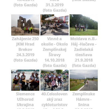
(foto Gazda)
31.3.2019
(foto Gazda)
Zahájenie 250
Vinné a
Moldava n.B.-
JKM Hrad
okolie - Okolo
Háj -Hačava -
Brekov
Zemplínskej
Zadielaká
24.3.2019
Šíravy
tiesňava
(foto Gazda)
14.10.2018
21.9.2018
(foto Gazda)
(foto Gazda)
Slemence
40.Celosloven
Zemplínske
Užhorod
ský zraz
Hámre -
Ukrajina
cykloturistov
Snina