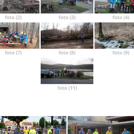
foto (2)
foto (3)
foto (4)
foto (7)
foto (8)
foto (9)
foto (11)