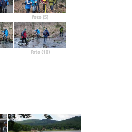
foto (5)
foto (10)