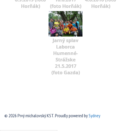
Horňák)
(foto Horňák)
Horňák)
Jarný splav
Laborca
Humenné-
Strážske
21.5.2017
(foto Gazda)
© 2026 Prvý michalovský KST. Proudly powered by
Sydney