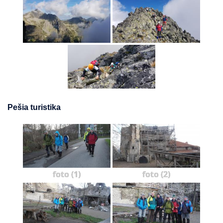
Pešia turistika
foto (1)
foto (2)