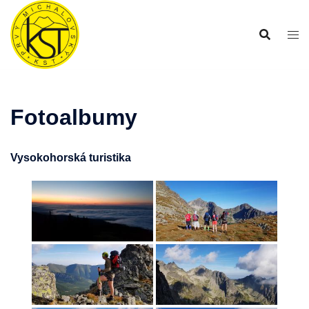
Preskočiť
na
obsah
Fotoalbumy
Vysokohorská turistika