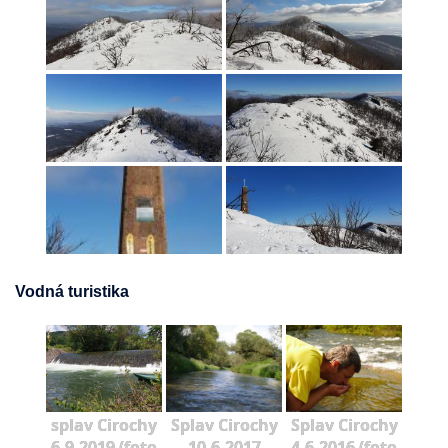
Vodná turistika
splav Cirochy
Splav Cirochy
Splav Cirochy
6.9.2019 (foto
10.6.2017
4.6.2016 (foto