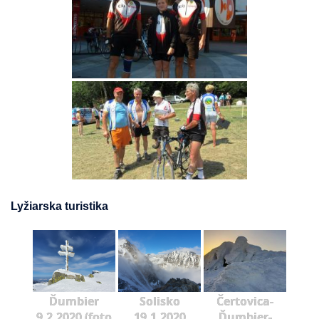
Lyžiarska turistika
Ďumbier
Solisko
Čertovica-
9.2.2020 (foto
19.1.2020
Ďumbier-