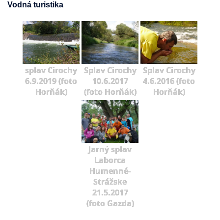
Vodná turistika
splav Cirochy
Splav Cirochy
Splav Cirochy
6.9.2019 (foto
10.6.2017
4.6.2016 (foto
Horňák)
(foto Horňák)
Horňák)
Jarný splav
Laborca
Humenné-
Strážske
21.5.2017
(foto Gazda)