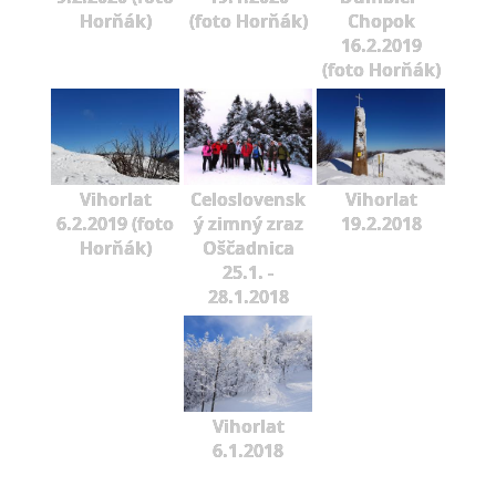
Horňák)
(foto Horňák)
Chopok
16.2.2019
(foto Horňák)
Vihorlat
Celoslovensk
Vihorlat
6.2.2019 (foto
ý zimný zraz
19.2.2018
Horňák)
Oščadnica
25.1. -
28.1.2018
Vihorlat
6.1.2018