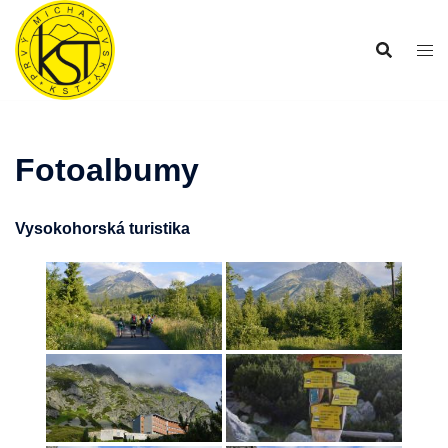
Preskočiť
na
obsah
Fotoalbumy
Vysokohorská turistika