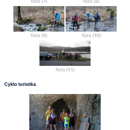
foto (7)
foto (8)
foto (9)
foto (10)
foto (11)
Cyklo turistika