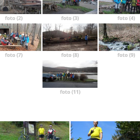
foto (2)
foto (3)
foto (4)
foto (7)
foto (8)
foto (9)
foto (11)