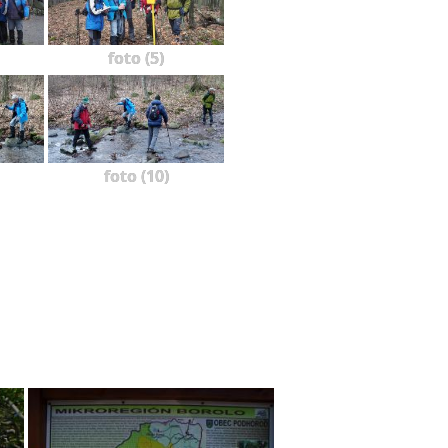
foto (5)
foto (10)