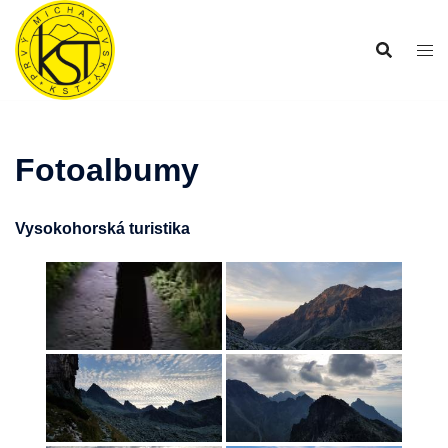
Preskočiť
na
obsah
Fotoalbumy
Vysokohorská turistika