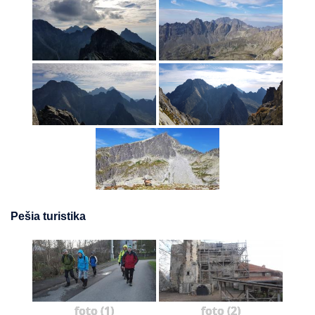
Pešia turistika
foto (1)
foto (2)