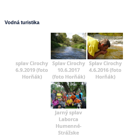
Vodná turistika
splav Cirochy
Splav Cirochy
Splav Cirochy
6.9.2019 (foto
10.6.2017
4.6.2016 (foto
Horňák)
(foto Horňák)
Horňák)
Jarný splav
Laborca
Humenné-
Strážske