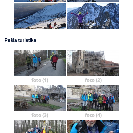
Pešia turistika
foto (1)
foto (2)
foto (3)
foto (4)