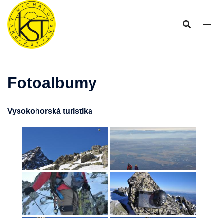
Preskočiť
na
obsah
Fotoalbumy
Vysokohorská turistika