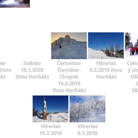
er
Solisko
Čertovica-
Vihorlat
Celo
(foto
19.1.2020
Ďumbier-
6.2.2019 (foto
ý zi
k)
(foto Horňák)
Chopok
Horňák)
Oš
16.2.2019
2
(foto Horňák)
28
Vihorlat
Vihorlat
19.2.2018
6.1.2018