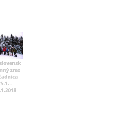
slovensk
mný zraz
čadnica
5.1. -
.1.2018