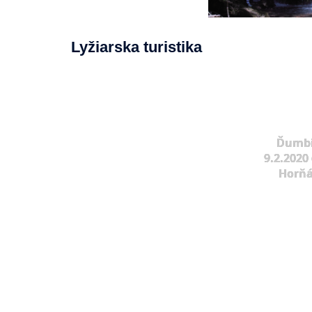
Lyžiarska turistika
Ďumbi
9.2.2020 
Horňá