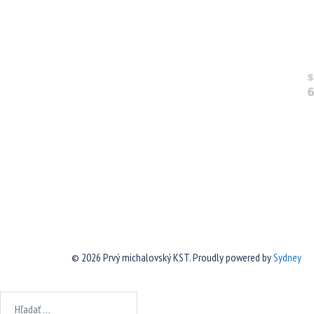
s
6
© 2026 Prvý michalovský KST. Proudly powered by
Sydney
Hľadať: