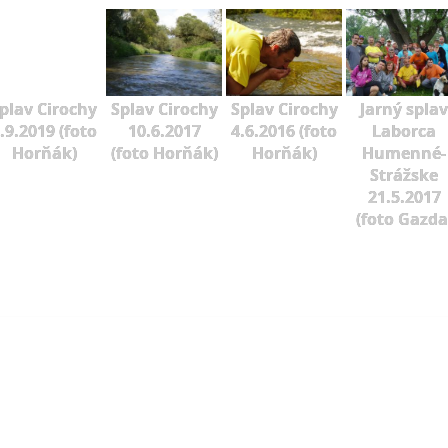
plav Cirochy
Splav Cirochy
Splav Cirochy
Jarný splav
.9.2019 (foto
10.6.2017
4.6.2016 (foto
Laborca
Horňák)
(foto Horňák)
Horňák)
Humenné-
Strážske
21.5.2017
(foto Gazda