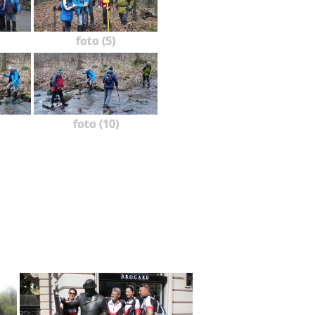
foto (5)
foto (10)