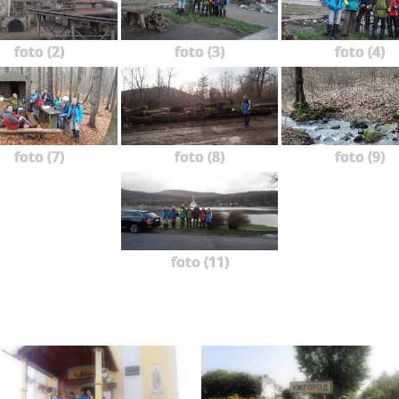
foto (2)
foto (3)
foto (4)
foto (7)
foto (8)
foto (9)
foto (11)