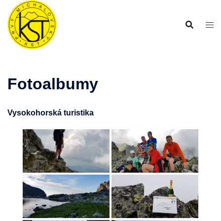
Preskočiť
na
obsah
Fotoalbumy
Vysokohorská turistika