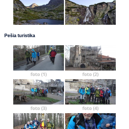
Pešia turistika
foto (1)
foto (2)
foto (3)
foto (4)