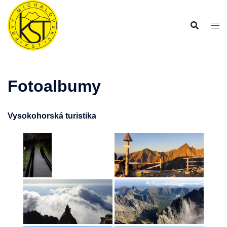
Preskočiť
na
obsah
Fotoalbumy
Vysokohorská turistika