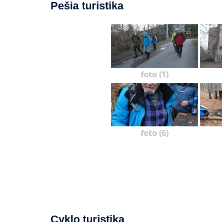
Pešia turistika
foto (1)
foto (6)
Cyklo turistika