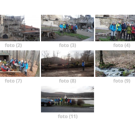
foto (2)
foto (3)
foto (4)
foto (7)
foto (8)
foto (9)
foto (11)