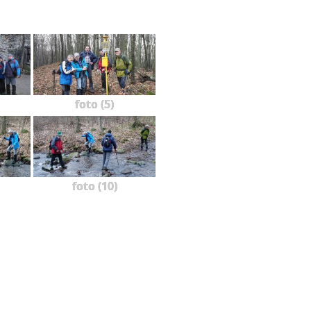
foto (5)
foto (10)