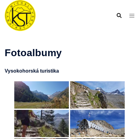
Preskočiť
na
obsah
Fotoalbumy
Vysokohorská turistika