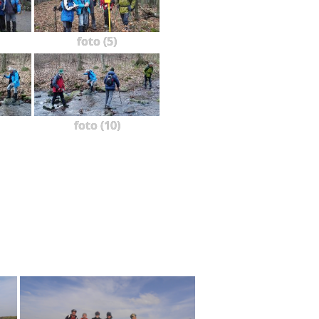
foto (5)
foto (10)