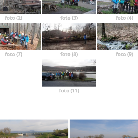
foto (2)
foto (3)
foto (4)
foto (7)
foto (8)
foto (9)
foto (11)