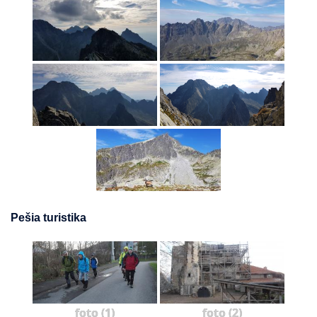
Pešia turistika
foto (1)
foto (2)