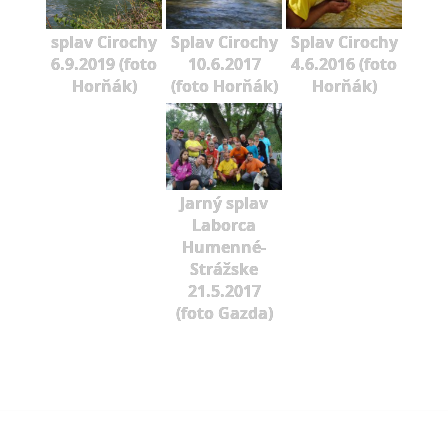
splav Cirochy
Splav Cirochy
Splav Cirochy
6.9.2019 (foto
10.6.2017
4.6.2016 (foto
Horňák)
(foto Horňák)
Horňák)
Jarný splav
Laborca
Humenné-
Strážske
21.5.2017
(foto Gazda)