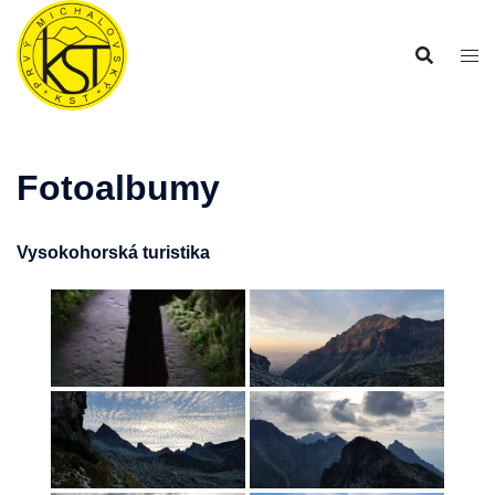
Preskočiť
na
obsah
Fotoalbumy
Vysokohorská turistika