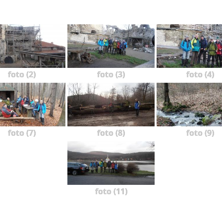
foto (2)
foto (3)
foto (4)
foto (7)
foto (8)
foto (9)
foto (11)