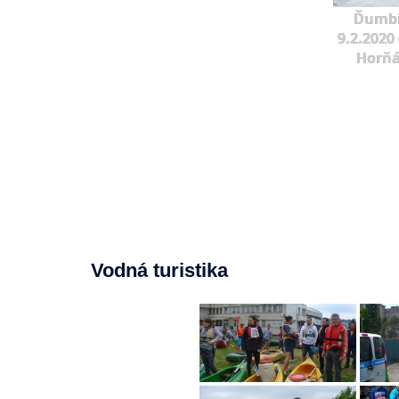
Ďumbi
9.2.2020 
Horňá
Vodná turistika