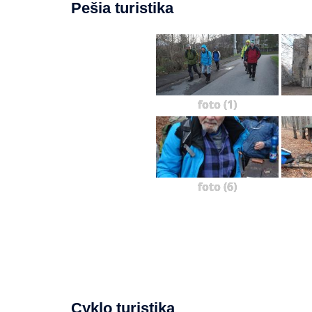
Pešia turistika
foto (1)
foto (6)
Cyklo turistika