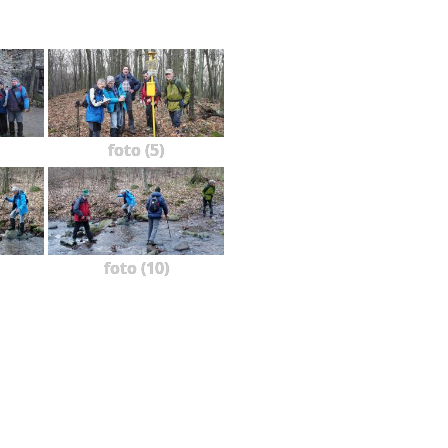
foto (5)
foto (10)