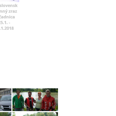
slovensk
mný zraz
čadnica
5.1. -
.1.2018