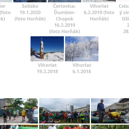
er
Solisko
Čertovica-
Vihorlat
Celo
(foto
19.1.2020
Ďumbier-
6.2.2019 (foto
ý zi
k)
(foto Horňák)
Chopok
Horňák)
Oš
16.2.2019
2
(foto Horňák)
28
Vihorlat
Vihorlat
19.2.2018
6.1.2018