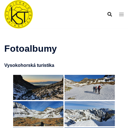
Preskočiť
na
obsah
Fotoalbumy
Vysokohorská turistika