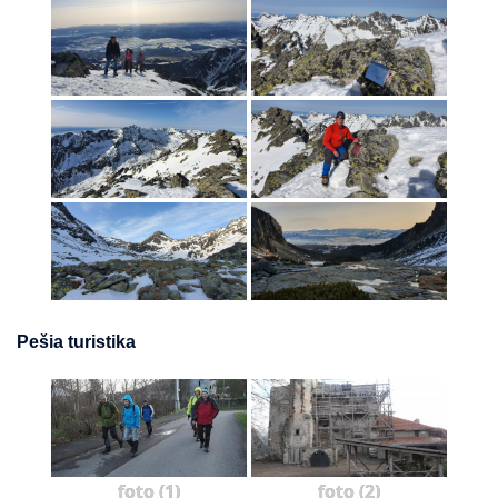
Pešia turistika
foto (1)
foto (2)