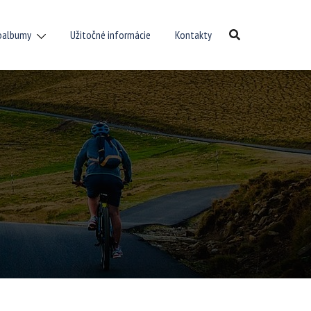
oalbumy
Užitočné informácie
Kontakty