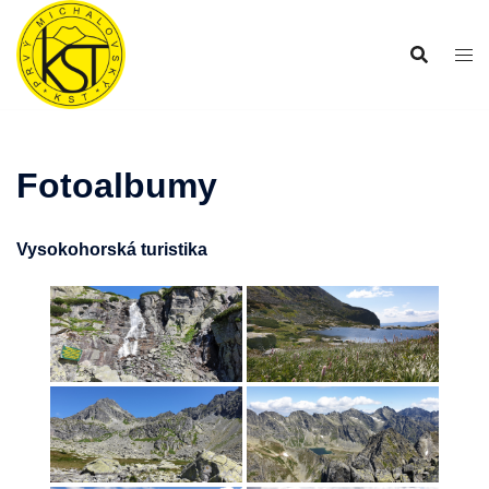
Preskočiť
na
obsah
Fotoalbumy
Vysokohorská turistika