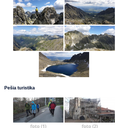
Pešia turistika
foto (1)
foto (2)