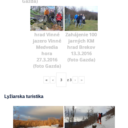
Gazda)
hrad Vinné
Zahájenie 100
jazero Vinné
jarných KM
Medvedia
hrad Brekov
hora
13.3.2016
27.3.2016
(foto Gazda)
(foto Gazda)
«
‹
z
3
›
»
Lyžiarska turistika