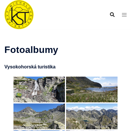
Preskočiť
na
obsah
Fotoalbumy
Vysokohorská turistika