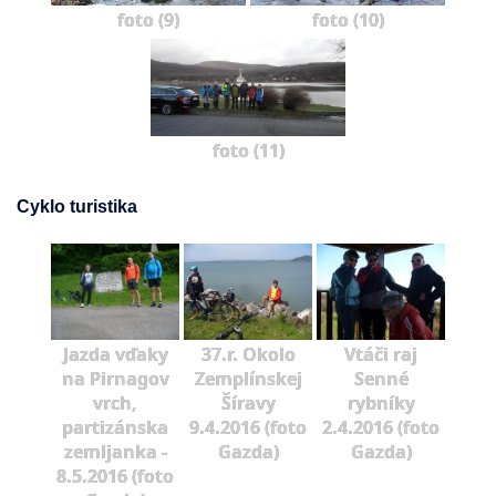
foto (9)
foto (10)
foto (11)
Cyklo turistika
Jazda vďaky
37.r. Okolo
Vtáči raj
na Pirnagov
Zemplínskej
Senné
vrch,
Šíravy
rybníky
partizánska
9.4.2016 (foto
2.4.2016 (foto
zemljanka -
Gazda)
Gazda)
8.5.2016 (foto