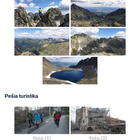
Pešia turistika
foto (1)
foto (2)