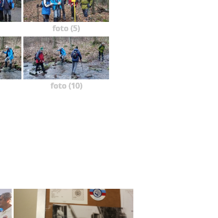
foto (5)
foto (10)