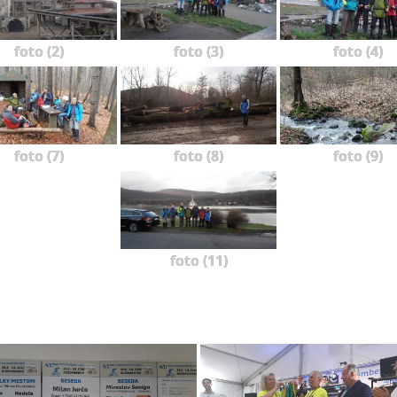
foto (2)
foto (3)
foto (4)
foto (7)
foto (8)
foto (9)
foto (11)