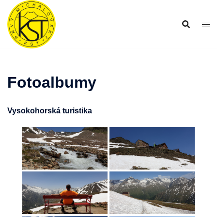
Preskočiť
na
obsah
Fotoalbumy
Vysokohorská turistika