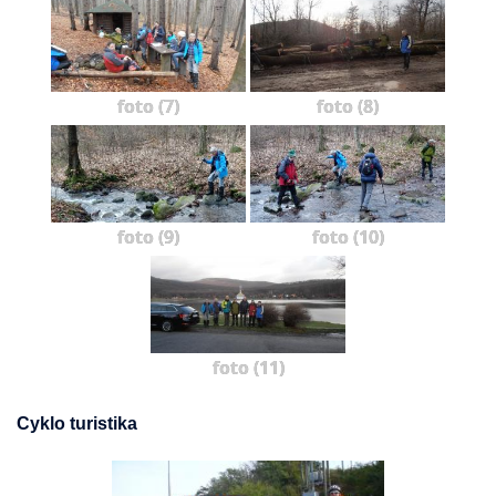
foto (7)
foto (8)
foto (9)
foto (10)
foto (11)
Cyklo turistika