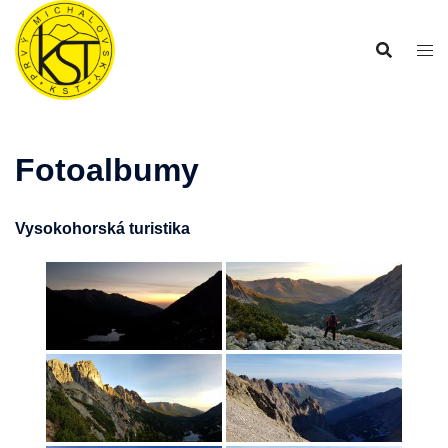
Preskočiť
na
obsah
Fotoalbumy
Vysokohorská turistika