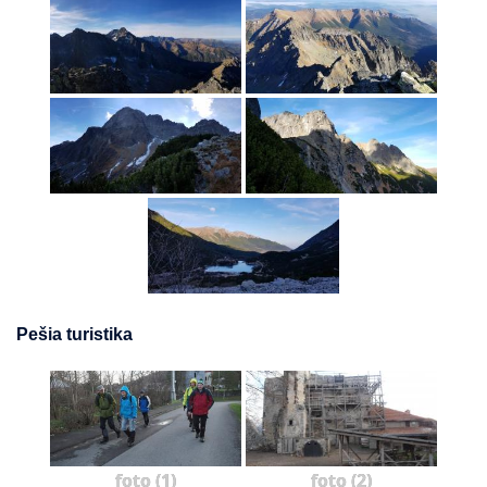
Pešia turistika
foto (1)
foto (2)