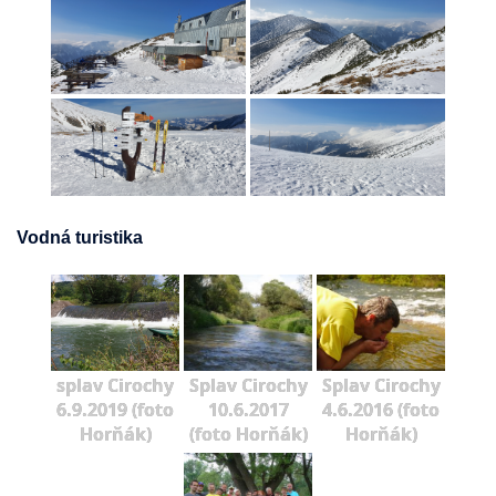
Vodná turistika
splav Cirochy
Splav Cirochy
Splav Cirochy
6.9.2019 (foto
10.6.2017
4.6.2016 (foto
Horňák)
(foto Horňák)
Horňák)