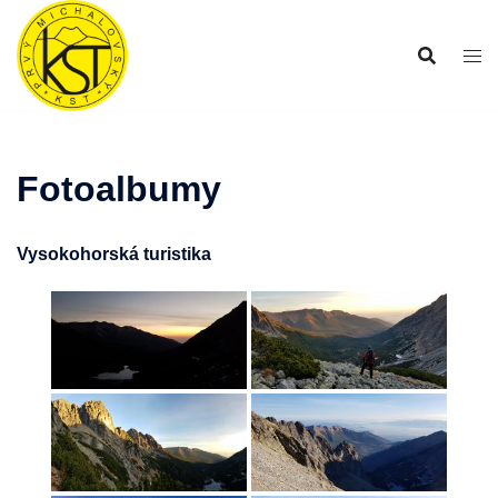
Preskočiť
na
obsah
Fotoalbumy
Vysokohorská turistika