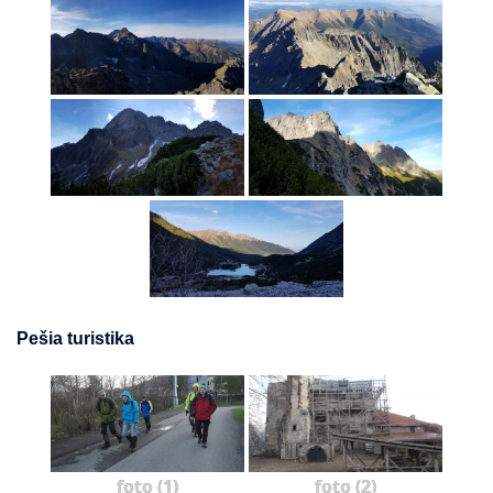
Pešia turistika
foto (1)
foto (2)