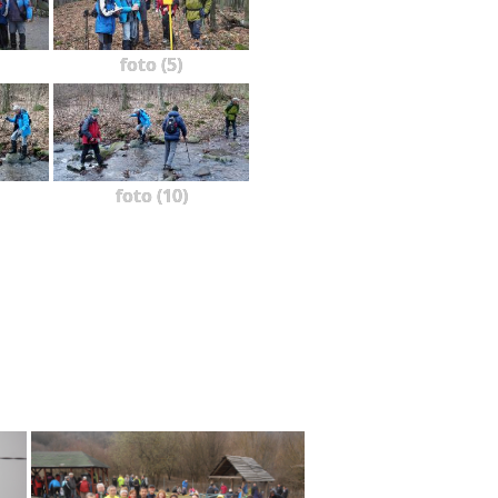
foto (5)
foto (10)