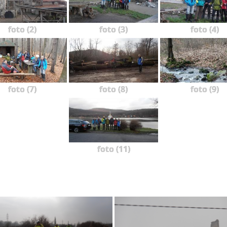
foto (2)
foto (3)
foto (4)
foto (7)
foto (8)
foto (9)
foto (11)