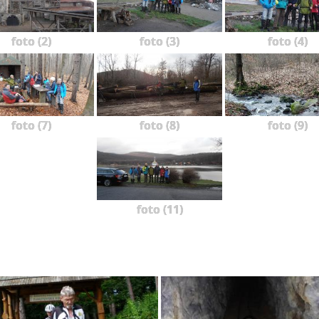
foto (2)
foto (3)
foto (4)
foto (7)
foto (8)
foto (9)
foto (11)