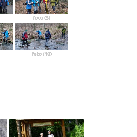
foto (5)
foto (10)