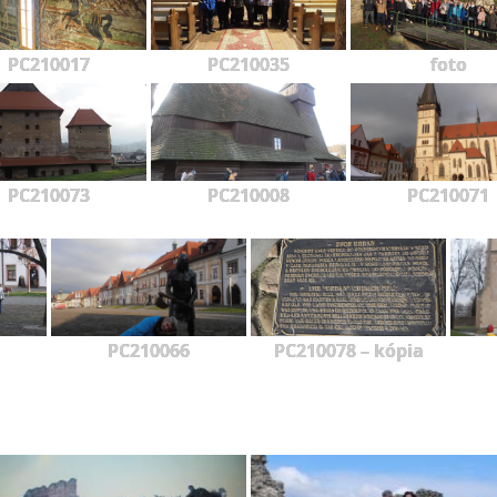
PC210017
PC210035
foto
PC210073
PC210008
PC210071
PC210066
PC210078 – kópia