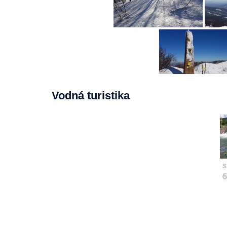
Vodná turistika
s
6