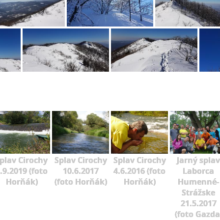
plav Cirochy
Splav Cirochy
Splav Cirochy
Jarný splav
.9.2019 (foto
10.6.2017
4.6.2016 (foto
Laborca
Horňák)
(foto Horňák)
Horňák)
Humenné-
Strážske
21.5.2017
(foto Gazda