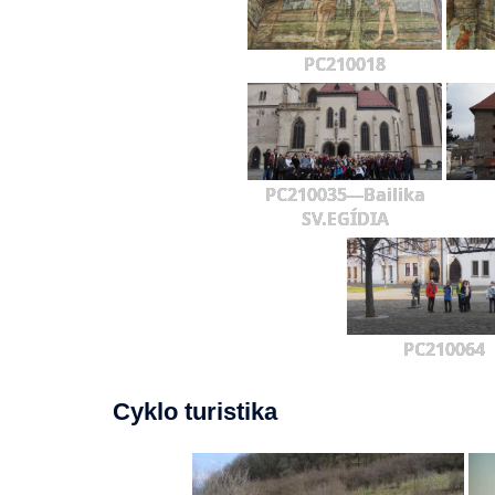
PC210018
PC210035---Bailika
SV.EGÍDIA
PC210064
Cyklo turistika