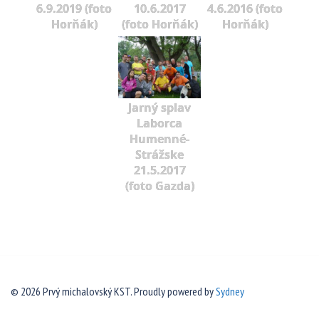
6.9.2019 (foto
10.6.2017
4.6.2016 (foto
Horňák)
(foto Horňák)
Horňák)
Jarný splav
Laborca
Humenné-
Strážske
21.5.2017
(foto Gazda)
© 2026 Prvý michalovský KST. Proudly powered by
Sydney