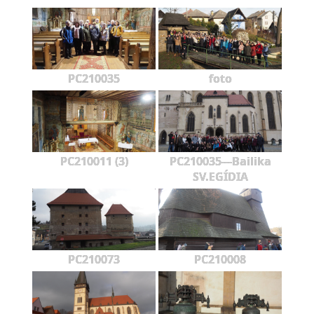
PC210035
foto
PC210011 (3)
PC210035---Bailika
SV.EGÍDIA
PC210073
PC210008