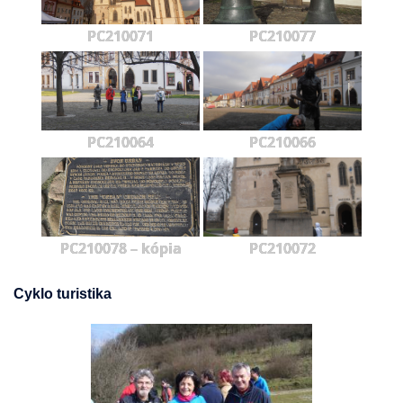
PC210071
PC210077
PC210064
PC210066
PC210078 – kópia
PC210072
Cyklo turistika