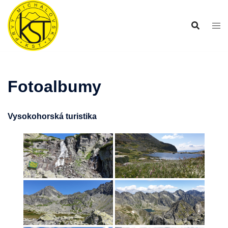
Preskočiť
na
obsah
Fotoalbumy
Vysokohorská turistika