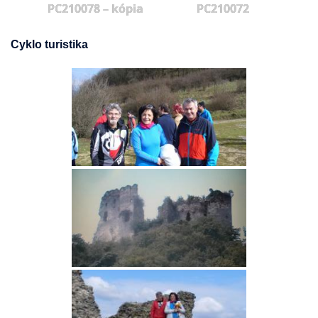
PC210078 – kópia
PC210072
Cyklo turistika