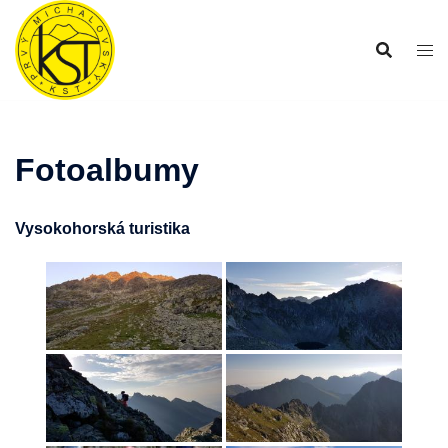
Preskočiť
na
obsah
Fotoalbumy
Vysokohorská turistika