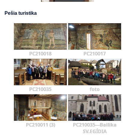
Pešia turistika
PC210018
PC210017
PC210035
foto
PC210011 (3)
PC210035---Bailika
SV.EGÍDIA