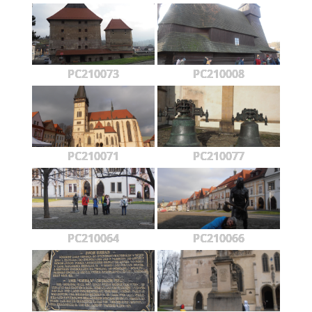
PC210073
PC210008
PC210071
PC210077
PC210064
PC210066