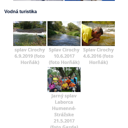
Vodná turistika
splav Cirochy
Splav Cirochy
Splav Cirochy
6.9.2019 (foto
10.6.2017
4.6.2016 (foto
Horňák)
(foto Horňák)
Horňák)
Jarný splav
Laborca
Humenné-
Strážske
21.5.2017
(foto Gazda)