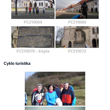
PC210064
PC210066
PC210078 – kópia
PC210072
Cyklo turistika