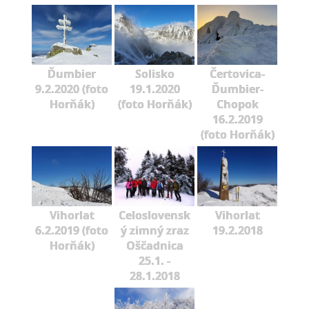
Ďumbier
Solisko
Čertovica-
9.2.2020 (foto
19.1.2020
Ďumbier-
Horňák)
(foto Horňák)
Chopok
16.2.2019
(foto Horňák)
Vihorlat
Celoslovensk
Vihorlat
6.2.2019 (foto
ý zimný zraz
19.2.2018
Horňák)
Oščadnica
25.1. -
28.1.2018