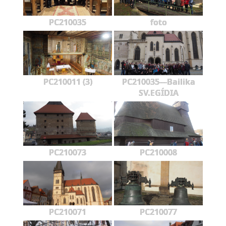
PC210035
foto
PC210011 (3)
PC210035---Bailika
SV.EGÍDIA
PC210073
PC210008
PC210071
PC210077