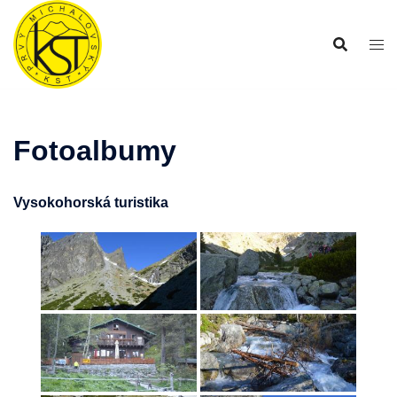
Preskočiť
na
obsah
Fotoalbumy
Vysokohorská turistika