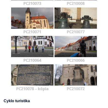
PC210073
PC210008
PC210071
PC210077
PC210064
PC210066
PC210078 – kópia
PC210072
Cyklo turistika