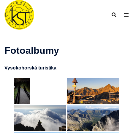
Preskočiť
na
obsah
Fotoalbumy
Vysokohorská turistika