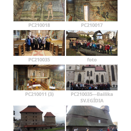
PC210018
PC210017
PC210035
foto
PC210011 (3)
PC210035---Bailika
SV.EGÍDIA