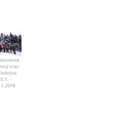
slovensk
mný zraz
čadnica
5.1. -
.1.2018