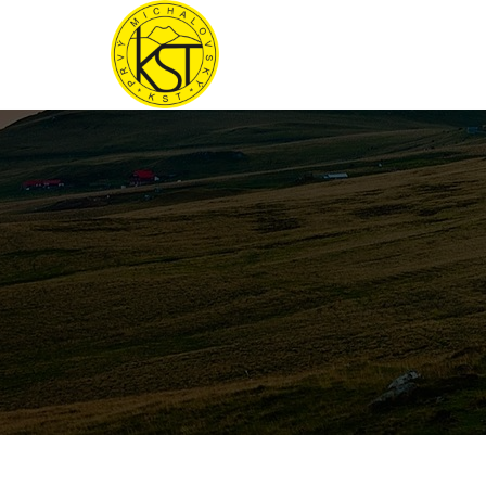
Preskočiť
na
obsah