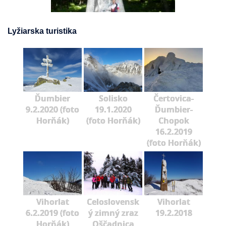
Lyžiarska turistika
Ďumbier
Solisko
Čertovica-
9.2.2020 (foto
19.1.2020
Ďumbier-
Horňák)
(foto Horňák)
Chopok
16.2.2019
(foto Horňák)
Vihorlat
Celoslovensk
Vihorlat
6.2.2019 (foto
ý zimný zraz
19.2.2018
Horňák)
Oščadnica