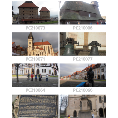
PC210073
PC210008
PC210071
PC210077
PC210064
PC210066