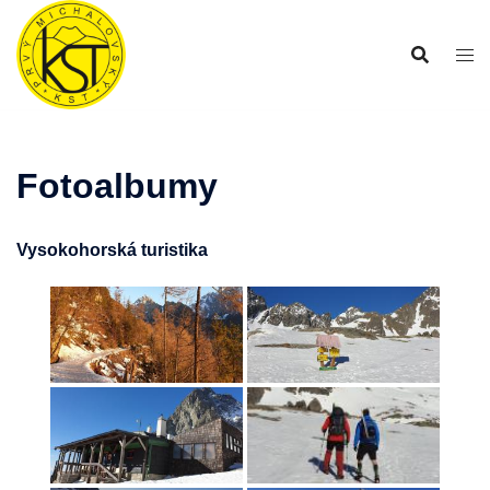
Preskočiť
na
obsah
Fotoalbumy
Vysokohorská turistika