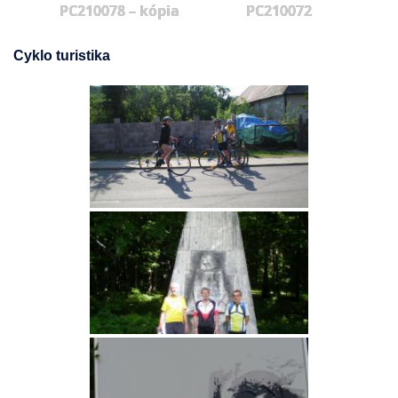
PC210078 – kópia
PC210072
Cyklo turistika