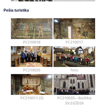
Pešia turistika
PC210018
PC210017
PC210035
foto
PC210011 (3)
PC210035---Bailika
SV.EGÍDIA