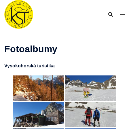
Preskočiť
na
obsah
Fotoalbumy
Vysokohorská turistika