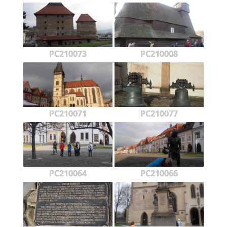
PC210073
PC210008
PC210071
PC210077
PC210064
PC210066