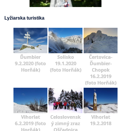
Lyžiarska turistika
Ďumbier
Solisko
Čertovica-
9.2.2020 (foto
19.1.2020
Ďumbier-
Horňák)
(foto Horňák)
Chopok
16.2.2019
(foto Horňák)
Vihorlat
Celoslovensk
Vihorlat
6.2.2019 (foto
ý zimný zraz
19.2.2018
Horňák)
Oščadnica