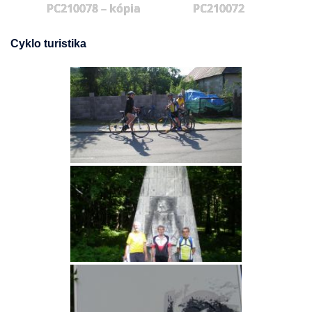
PC210078 – kópia
PC210072
Cyklo turistika