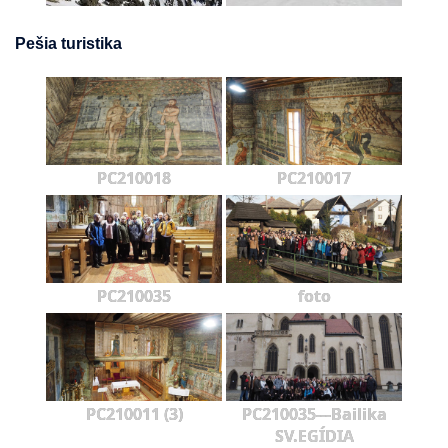
Pešia turistika
PC210018
PC210017
PC210035
foto
PC210011 (3)
PC210035---Bailika
SV.EGÍDIA