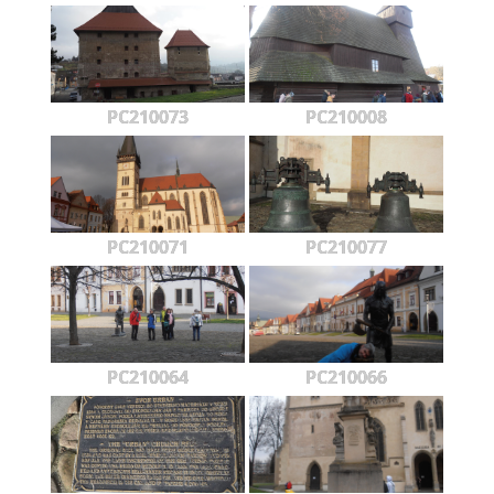
PC210073
PC210008
PC210071
PC210077
PC210064
PC210066