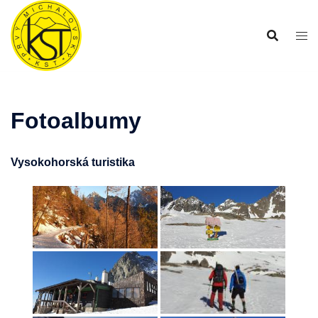
Preskočiť
na
obsah
Fotoalbumy
Vysokohorská turistika