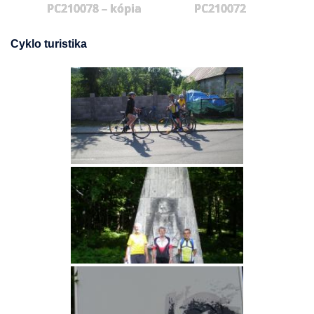
PC210078 – kópia
PC210072
Cyklo turistika