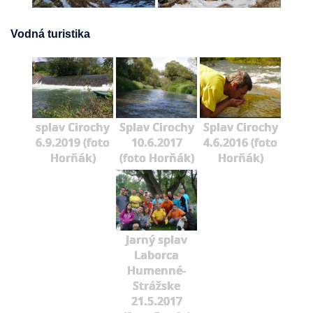
Vodná turistika
splav Cirochy
Splav Cirochy
Splav Cirochy
6.9.2019 (foto
10.6.2017
4.6.2016 (foto
Horňák)
(foto Horňák)
Horňák)
Jarný splav
Laborca
Humenné-
Strážske
21.5.2017