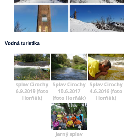
Vodná turistika
splav Cirochy
Splav Cirochy
Splav Cirochy
6.9.2019 (foto
10.6.2017
4.6.2016 (foto
Horňák)
(foto Horňák)
Horňák)
Jarný splav