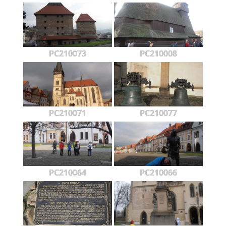
PC210073
PC210008
PC210071
PC210077
PC210064
PC210066