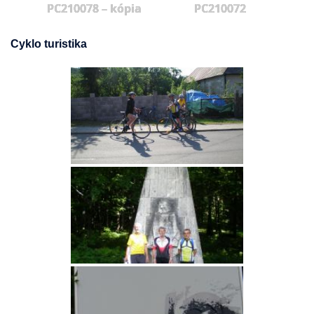
PC210078 – kópia
PC210072
Cyklo turistika