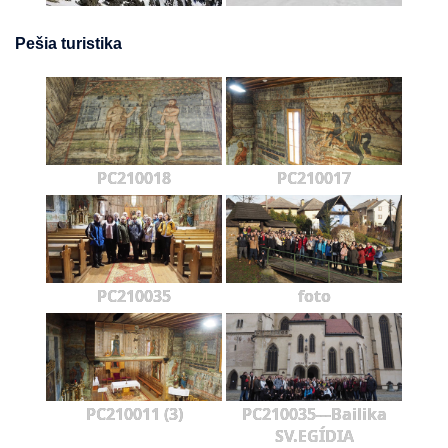
Pešia turistika
PC210018
PC210017
PC210035
foto
PC210011 (3)
PC210035---Bailika
SV.EGÍDIA