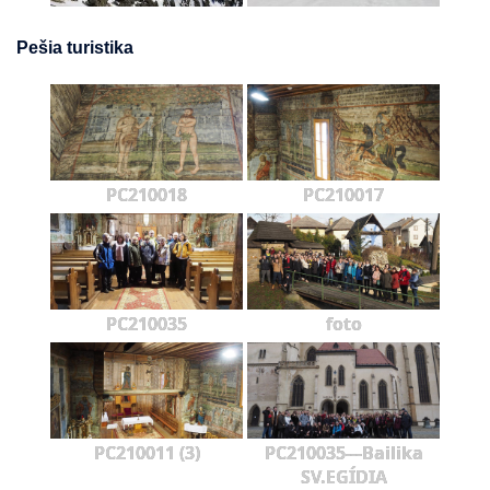
Pešia turistika
PC210018
PC210017
PC210035
foto
PC210011 (3)
PC210035---Bailika
SV.EGÍDIA