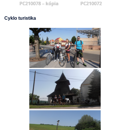
PC210078 – kópia
PC210072
Cyklo turistika