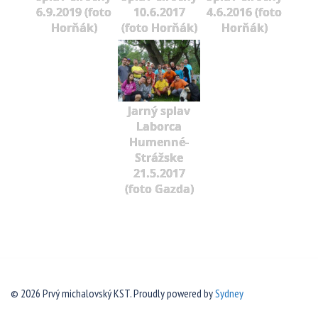
6.9.2019 (foto
10.6.2017
4.6.2016 (foto
Horňák)
(foto Horňák)
Horňák)
Jarný splav
Laborca
Humenné-
Strážske
21.5.2017
(foto Gazda)
© 2026 Prvý michalovský KST. Proudly powered by
Sydney