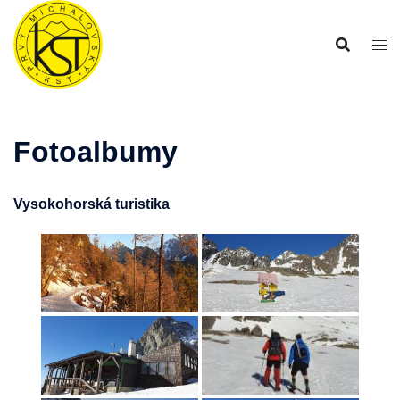
Preskočiť
na
obsah
Fotoalbumy
Vysokohorská turistika