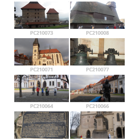
PC210073
PC210008
PC210071
PC210077
PC210064
PC210066