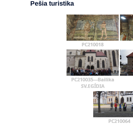
Pešia turistika
PC210018
PC210035---Bailika
SV.EGÍDIA
PC210064