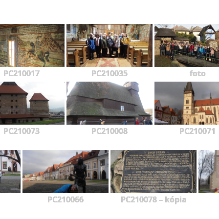
PC210017
PC210035
foto
PC210073
PC210008
PC210071
PC210066
PC210078 – kópia