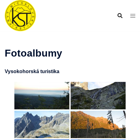
Preskočiť
na
obsah
Fotoalbumy
Vysokohorská turistika