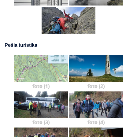
Pešia turistika
foto (1)
foto (2)
foto (3)
foto (4)