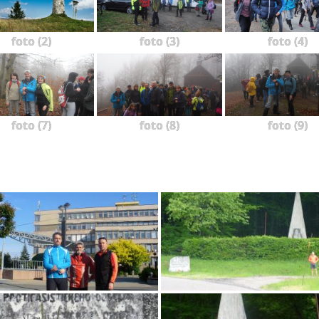
foto (2)
foto (3)
foto (4)
foto (7)
foto (8)
foto (9)