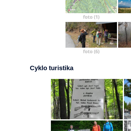
foto (1)
foto (6)
Cyklo turistika