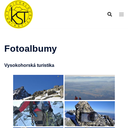
Preskočiť
na
obsah
Fotoalbumy
Vysokohorská turistika