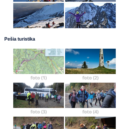
Pešia turistika
foto (1)
foto (2)
foto (3)
foto (4)