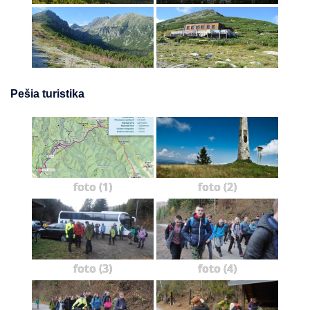
Pešia turistika
foto (1)
foto (2)
foto (3)
foto (4)