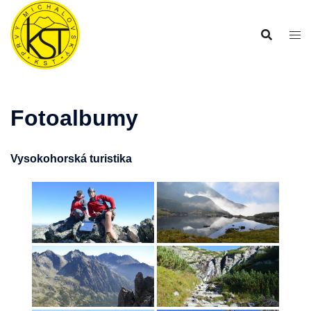
Preskočiť
na
obsah
Fotoalbumy
Vysokohorská turistika