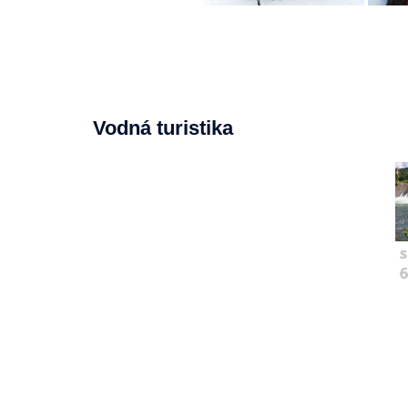
Vodná turistika
s
6