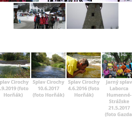
plav Cirochy
Splav Cirochy
Splav Cirochy
Jarný splav
.9.2019 (foto
10.6.2017
4.6.2016 (foto
Laborca
Horňák)
(foto Horňák)
Horňák)
Humenné-
Strážske
21.5.2017
(foto Gazda