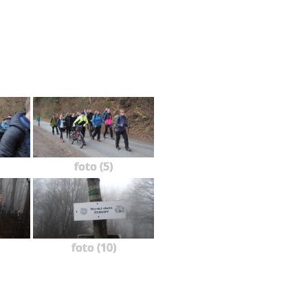
foto (5)
foto (10)