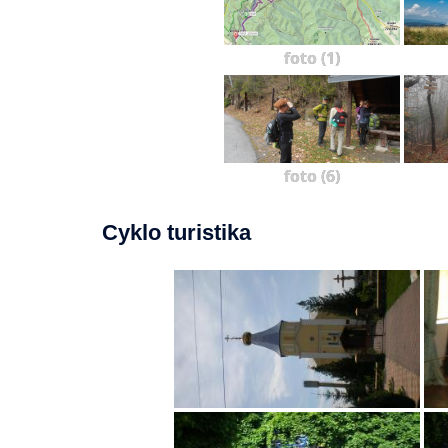
foto (1)
foto (6)
Cyklo turistika