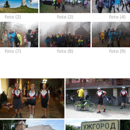
foto (2)
foto (3)
foto (4)
foto (7)
foto (8)
foto (9)