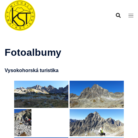
Preskočiť
na
obsah
Fotoalbumy
Vysokohorská turistika