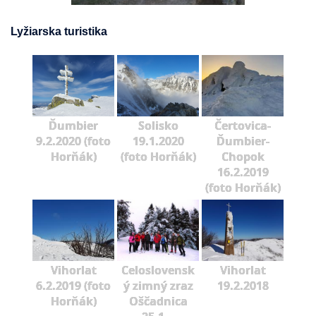
Lyžiarska turistika
Ďumbier
Solisko
Čertovica-
9.2.2020 (foto
19.1.2020
Ďumbier-
Horňák)
(foto Horňák)
Chopok
16.2.2019
(foto Horňák)
Vihorlat
Celoslovensk
Vihorlat
6.2.2019 (foto
ý zimný zraz
19.2.2018
Horňák)
Oščadnica