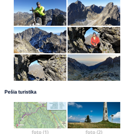
Pešia turistika
foto (1)
foto (2)