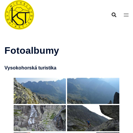
Preskočiť
na
obsah
Fotoalbumy
Vysokohorská turistika