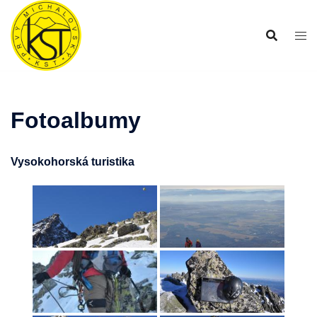
Preskočiť
na
obsah
Fotoalbumy
Vysokohorská turistika